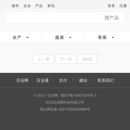
城市
企业
产品
资讯
登录
注册
搜产品
农产
蔬菜
香菜
上一页
下一页
共0页
百业网
百业通
支付
建站
联系我们
© 2013 -百业网- 鄂ICP备16001549号-3
武汉百业网科技有限公司
鄂公网安备 42010302000686号