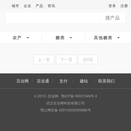
城市
企业
产品
资讯
登录
注册
搜产品
农产
糖类
其他糖类
上一页
下一页
共0页
百业网
百业通
支付
建站
联系我们
© 2013 -百业网- 鄂ICP备16001549号-3
武汉百业网科技有限公司
鄂公网安备 42010302000686号