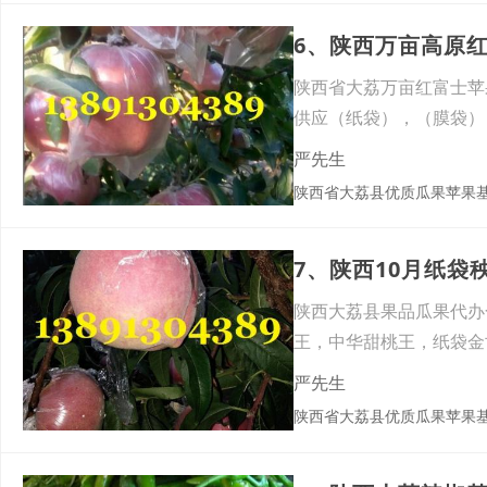
6、陕西万亩高原
陕西省大荔万亩红富士苹
供应（纸袋），（膜袋）
质量
严先生
陕西省大荔县优质瓜果苹果
7、陕西10月纸
陕西大荔县果品瓜果代办
王，中华甜桃王，纸袋金
严先生
陕西省大荔县优质瓜果苹果