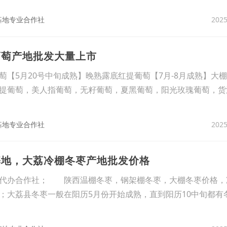
2025
基地专业合作社
葡萄产地批发大量上市
萄【5月20号中旬成熟】晚熟露底红提葡萄【7月-8月成熟】大
提葡萄，美人指葡萄，无籽葡萄，夏黑葡萄，阳光玫瑰葡萄，货
2025
基地专业合作社
基地，大荔冷棚冬枣产地批发价格
办合作社； 陕西温棚冬枣，钢架棚冬枣，大棚冬枣价格，
；大荔县冬枣一般在阳历5月份开始成熟，直到阳历10中旬都有