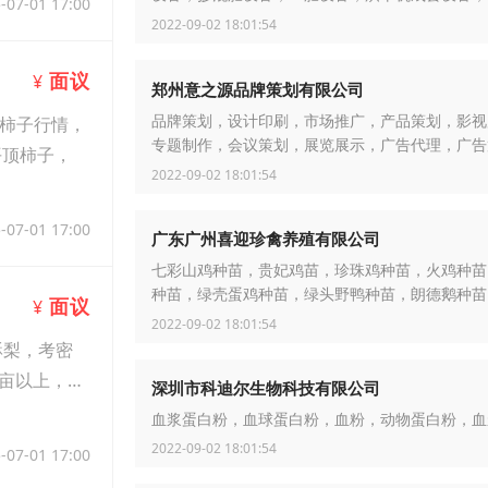
-07-01 17:00
碎机，高湿物料粉碎机，翻堆机，畜禽粪便处理设
2022-09-02 18:01:54
拌机
面议
¥
郑州意之源品牌策划有限公司
柿子行情，
品牌策划，设计印刷，市场推广，产品策划，影视
专题制作，会议策划，展览展示，广告代理，广告
平顶柿子，
建筑漫游，三维动漫
2022-09-02 18:01:54
-07-01 17:00
广东广州喜迎珍禽养殖有限公司
七彩山鸡种苗，贵妃鸡苗，珍珠鸡种苗，火鸡种苗
种苗，绿壳蛋鸡种苗，绿头野鸭种苗，朗德鹅种苗
面议
¥
雀，鸵鸟，鸸鹋，红腹锦鸡
2022-09-02 18:01:54
酥梨，考密
亩以上，9
深圳市科迪尔生物科技有限公司
血浆蛋白粉，血球蛋白粉，血粉，动物蛋白粉，血
2022-09-02 18:01:54
-07-01 17:00