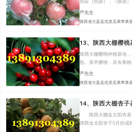
供应（纸袋），（膜袋）
质量
严先生
陕西省大荔县优质瓜果苹果
13、陕西大棚樱
陕西大棚樱桃种植基地，
熟。美早樱桃：具有果柄
致，
严先生
陕西省大荔县优质瓜果苹果
14、陕西大棚杏
陕西大棚金太阳杏基地
陕西金太阳杏子5月份成