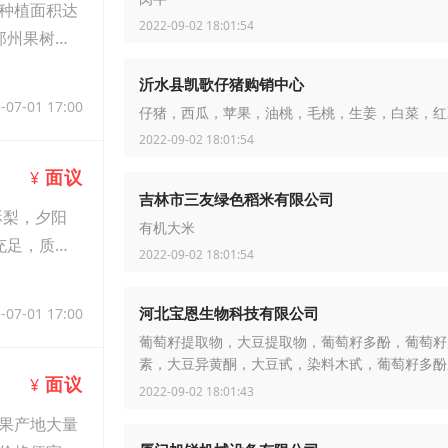
种植面积达
2022-09-02 18:01:54
郑州果树所
沂水县凯歌仔猪购销中心
-07-01 17:00
仔猪，西瓜，苹果，油桃，毛桃，生姜，白菜，红
2022-09-02 18:01:54
面议
¥
吉林市三友绿色稻米有限公司
酥梨，夕阳
有机大米
充足，质量
2022-09-02 18:01:54
河北宝恩生物科技有限公司
-07-01 17:00
葡萄籽提取物，大豆提取物，葡萄籽多酚，葡萄籽
素，大豆异黄酮，大豆甙，染料木甙，葡萄籽多酚
面议
¥
素，植物提取物工厂，植物提取物厂家，河北宝恩
2022-09-02 18:01:43
果产地大量