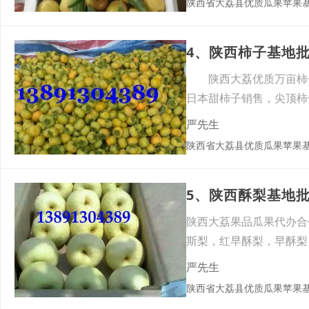
陕西省大荔县优质瓜果苹果
4、陕西柿子基地
陕西大荔优质万亩柿子基
日本甜柿子销售，尖顶柿
严先生
陕西省大荔县优质瓜果苹果
5、陕西酥梨基地
陕西大荔果品瓜果代办合
斯梨，红早酥梨，早酥梨
月份
严先生
陕西省大荔县优质瓜果苹果