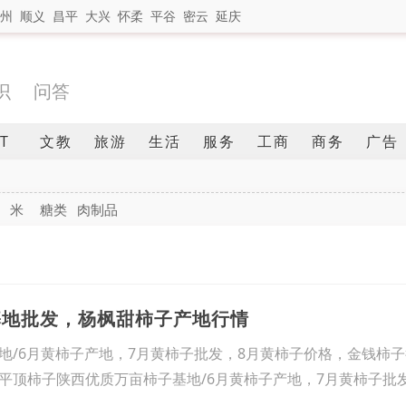
州
顺义
昌平
大兴
怀柔
平谷
密云
延庆
识
问答
IT
文教
旅游
生活
服务
工商
商务
广告
米
糖类
肉制品
基地批发，杨枫甜柿子产地行情
地/6月黄柿子产地，7月黄柿子批发，8月黄柿子价格，金钱柿
平顶柿子陕西优质万亩柿子基地/6月黄柿子产地，7月黄柿子批