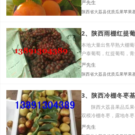
严先生
陕西省大荔县优质瓜果苹果
2、陕西雨棚红提
本地大量出售早熟大棚葡
户泰葡萄，红提葡萄，青
严先生
陕西省大荔县优质瓜果苹果
3、陕西冷棚冬枣
陕西大荔县果品瓜果代
双模冷棚冬枣，露地冬枣
熟。
严先生