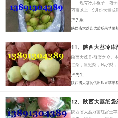
现有冷库框子，箱子红
万亩以上，9月份大量成
以库
严先生
陕西省大荔县优质瓜果苹果
11、陕西大荔冷
陕西大荔县-酥梨之乡。
红梨，皇冠梨，风水梨，
保证
严先生
陕西省大荔县优质瓜果苹果
12、陕西大荔纸
陕西省大荔万亩红富士苹