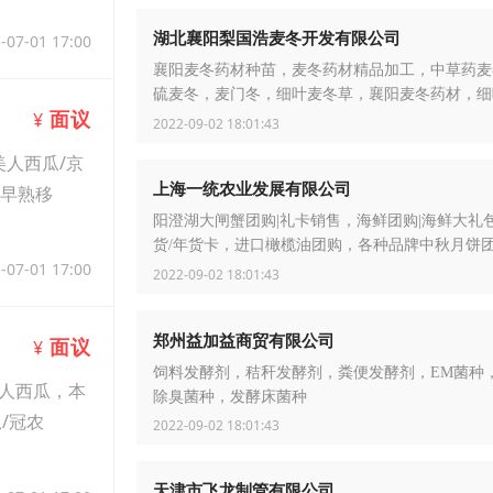
湖北襄阳梨国浩麦冬开发有限公司
-07-01 17:00
襄阳麦冬药材种苗，麦冬药材精品加工，中草药麦
硫麦冬，麦门冬，细叶麦冬草，襄阳麦冬药材，细
面议
¥
草，麦冬苗，园林绿化麦冬，中叶麦冬草，小叶麦
2022-09-02 18:01:43
人西瓜/京
上海一统农业发展有限公司
亩早熟移
阳澄湖大闸蟹团购|礼卡销售，海鲜团购|海鲜大礼
货/年货卡，进口橄榄油团购，各种品牌中秋月饼
-07-01 17:00
五芳斋粽子团购，干炒货礼盒，水果礼盒，年夜饭
2022-09-02 18:01:43
郑州益加益商贸有限公司
面议
¥
饲料发酵剂，秸秆发酵剂，粪便发酵剂，EM菌种
人西瓜，本
除臭菌种，发酵床菌种
/冠农
2022-09-02 18:01:43
天津市飞龙制管有限公司