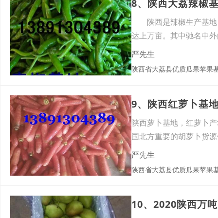
8、陕西大荔辣椒
陕西是辣椒生产基地，
达上万亩。其中驰名中外
的辣
严先生
陕西省大荔县优质瓜果苹果
9、陕西红萝卜基
陕西萝卜基地，红萝卜产
国北方重要的胡萝卜货源
产
严先生
陕西省大荔县优质瓜果苹果
10、2020陕西