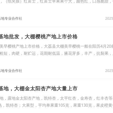
，（纸夹膜）红富士，红富士苹果果个大，颜色红，口感脆甜，
2025
基地专业合作社
桃基地批发，大棚樱桃产地上市价格
美早樱桃产地上市价格，大荔县大棚美早樱桃一般在阳历4月20
粗短，肉硬，耐贮运，花期耐低温，腋花芽多，丰产，抗裂果，
2025
基地专业合作社
子基地，大棚金太阳杏产地大量上市
，露地金太阳杏产地，凯特杏，太平红杏，金寿杏，红丰杏等
熟，凯特杏；大果型，平均单果重105克，果重130克，果皮橙