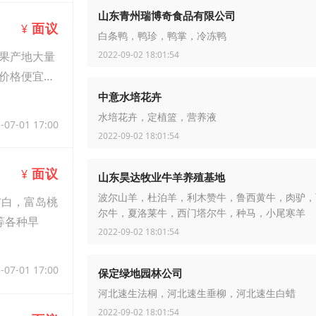
山东青州瑞博奇食品有限公司
面议
¥
白条鸭，鸭珍，鸭掌，冷冻鸭
果产地大量
2022-09-02 18:01:54
价格便宜，
中意水培花卉
水培花卉，定植篮，营养液
-07-01 17:00
2022-09-02 18:01:54
面议
¥
山东昊达牧业牛羊养殖基地
波尔山羊，杜泊羊，利木赞牛，鲁西黄牛，肉驴，
布白，富岛桃
尔牛，夏洛莱牛，西门塔尔牛，种马，小尾寒羊
等各种早
2022-09-02 18:01:54
-07-01 17:00
保定绿地园林公司
河北速生法桐，河北速生垂柳，河北速生白蜡
2022-09-02 18:01:54