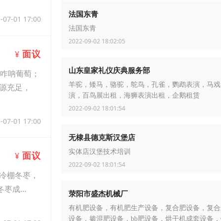
法国东青
-07-01 17:00
法国东青
2022-09-02 18:02:05
面议
¥
山东皇家礼仪庆典服务部
棚咋呐葡萄；
羊驼，矮马，骆驼，鸵鸟，孔雀，鹦鹉表演，马戏
源充足，
演，百鸟展出租，海狮表演出租，企鹅租赁
2022-09-02 18:01:54
-07-01 17:00
无棣县德克斯汉堡店
实体店汉堡技术培训
面议
¥
2022-09-02 18:01:54
冷棚冬枣，
冬枣成
荥阳市盛杰机械厂
有机肥设备，有机肥生产设备，复合肥设备，复合
设备，掺混肥设备，bb肥设备，烘干机成套设备