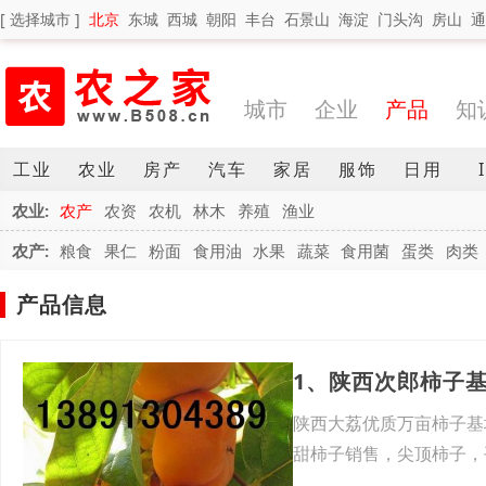
[ 选择城市 ]
北京
东城
西城
朝阳
丰台
石景山
海淀
门头沟
房山
通
城市
企业
产品
知
工业
农业
房产
汽车
家居
服饰
日用
农业:
农产
农资
农机
林木
养殖
渔业
农产:
粮食
果仁
粉面
食用油
水果
蔬菜
食用菌
蛋类
肉类
产品信息
1、陕西次郎柿子
陕西大荔优质万亩柿子基
甜柿子销售，尖顶柿子，