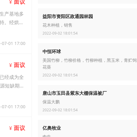
面议
¥
生产基地多
益阳市资阳区政通园林园
特。经烘烤
花木种植，销售
2022-09-02 18:01:54
-07-01 17:00
中恒环球
美国竹柳，竹柳价格，竹柳种植，黑玉米，青贮饲
面议
¥
花葵
2022-09-02 18:01:54
已经成为全
货源短缺期。
唐山市玉田县紫东大棚保温被厂
保温大鹏
-07-01 17:00
2022-09-02 18:01:54
面议
亿奥牧业
¥
肉牛