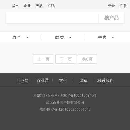
城市
企业
产品
资讯
登录
注册
搜产品
农产
肉类
牛肉
上一页
下一页
共0页
百业网
百业通
支付
建站
联系我们
© 2013 -百业网- 鄂ICP备16001549号-3
武汉百业网科技有限公司
鄂公网安备 42010302000686号