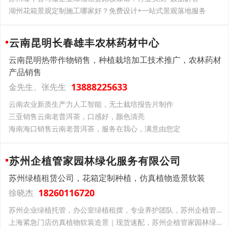
湖州花箱景观定制施工哪家好？免费设计+一站式景观落地服务
云南昆明长春雄丰农林药材中心
云南昆明热带作物销售，种植栽培加工技术推广，农林药材
产品销售
13888225633
金先生、张先生
云南‌农业新质生产力‌人工智能，无土栽培报告片制作
三亚销售云南老普洱茶，口感好，颜色清亮
海南海口销售云南老普洱茶，服务在我心，满意由您定
苏州企植管家园林绿化服务有限公司
苏州绿植租赁公司，花箱定制种植，仿真植物造景软装
18260116720
徐晓杰
苏州企业绿植托管，办公室绿植租摆，专业养护团队，苏州企植管家园林绿化一站式服务
上海紧急门店仿真植物软装造景｜现货速配，苏州企植管家园林绿化解你开业燃眉之急