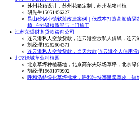
苏州花箱设计，苏州花箱定制，苏州花箱种植
胡先生
15051456227
昆山砂锅小镇软装改造案例｜低成本打造高颜值隔断
植_户外绿植造景与上门施工
江苏荣盛财务贷款咨询公司
连云港私人空放贷款，连云港空放私人借钱，连云
刘经理
15262604371
连云港私人空放贷款，当天放款
连云港个人信用贷
北京绿城草业种植园
北京草坪种植基地，北京高尔夫球场草坪，北京绿
胡经理
15601070902
‌呼和浩特绿化草坪批发，呼和浩特哪里卖草皮，销