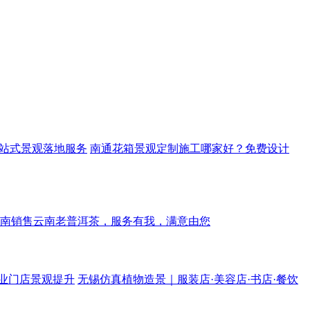
站式景观落地服务
南通花箱景观定制施工哪家好？免费设计
南销售云南老普洱茶，服务有我，满意由您
业门店景观提升
无锡仿真植物造景｜服装店·美容店·书店·餐饮