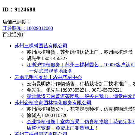
ID：9124688
店铺已到期！
开通联系：
18029312003
百业通推广
苏州三棵树园艺有限公司
苏州绿植租赁，苏州绿植送货上门，苏州绿植造景
胡先生
15051456227
江浙沪绿植服务｜苏州三棵树园艺，1000+客户认
+一站式景观落地服务
云南昆明长春雄丰农林药材中心
云南昆明热带作物销售，种植栽培加工技术推广，
金先生、张先生
18987355231，0871-65736221
湖北武汉云南普洱茶团购，服务在我心，满意由您
苏州企植管家园林绿化服务有限公司
苏州绿植租赁公司，花箱定制种植，仿真植物造景
徐晓杰
18260116720
企业绿植租摆丨室内造景丨仿真植物墙丨花箱定制
店整体软装，免费上门测量施工！
苏州三棵树园艺有限公司