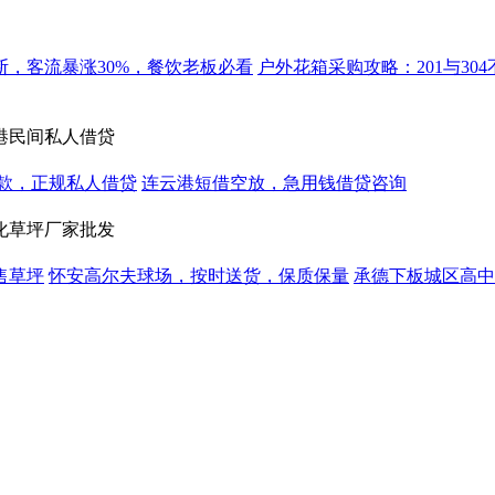
，客流暴涨30%，餐饮老板必看
户外花箱采购攻略：201与3
港民间私人借贷
款，正规私人借贷
连云港短借空放，急用钱借贷咨询
化草坪厂家批发
售草坪
怀安高尔夫球场，按时送货，保质保量
承德下板城区高中