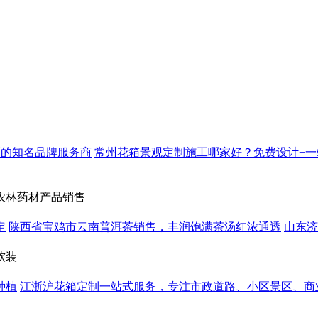
可的知名品牌服务商
常州花箱景观定制施工哪家好？免费设计+一
农林药材产品销售
定
陕西省宝鸡市云南普洱茶销售，丰润饱满茶汤红浓通透
山东济
软装
种植
江浙沪花箱定制一站式服务，专注市政道路、小区景区、商