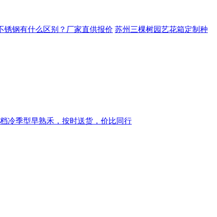
04不锈钢有什么区别？厂家直供报价
苏州三棵树园艺花箱定制种
档冷季型早熟禾，按时送货，价比同行