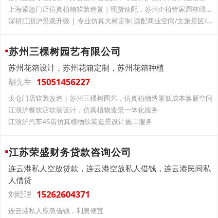
上海紧急门店仿真植物软装造景｜现货速配，苏州企植管家园林绿化解你开业燃眉之急
深耕江浙沪景观升级 | 专业仿真大树定制 适配商业空间/文旅景区/厂区园区
苏州三棵树园艺有限公司
苏州花箱设计，苏州花箱定制，苏州花箱种植
15051456227
胡先生
太仓门店软装改造｜苏州三棵树园艺，仿真植物造景低成本焕新空间
江浙沪餐饮店软装设计，仿真植物造景一体化服务
江浙沪汽车4S店仿真植物软装造景设计施工服务
江苏荣盛财务贷款咨询公司
连云港私人空放贷款，连云港空放私人借钱，连云港民间私
人借贷
15262604371
刘经理
连云港私人应急借钱，利息便宜