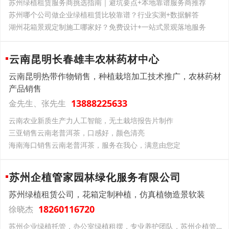
苏州绿植租赁服务商挑选指南｜避坑要点+本地靠谱服务商推荐
苏州哪个公司做企业绿植租赁比较靠谱？行业实测+数据解答
湖州花箱景观定制施工哪家好？免费设计+一站式景观落地服务
云南昆明长春雄丰农林药材中心
云南昆明热带作物销售，种植栽培加工技术推广，农林药材
产品销售
13888225633
金先生、张先生
云南‌农业新质生产力‌人工智能，无土栽培报告片制作
三亚销售云南老普洱茶，口感好，颜色清亮
海南海口销售云南老普洱茶，服务在我心，满意由您定
苏州企植管家园林绿化服务有限公司
苏州绿植租赁公司，花箱定制种植，仿真植物造景软装
18260116720
徐晓杰
苏州企业绿植托管，办公室绿植租摆，专业养护团队，苏州企植管家园林绿化一站式服务