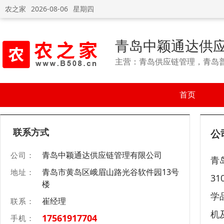
农之家
2026-08-06
星期四
青岛中颖通达供
主营：青岛供应链管理，青岛
首页
联系方式
公
青岛中颖通达供应链管理有限公司
公司：
青
青岛市黄岛区峨眉山路光谷软件园13号
地址：
3
楼
学
崔经理
联系：
机
17561917704
手机：