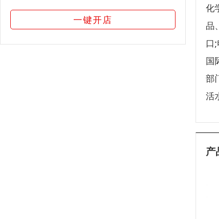
化
一键开店
品
口
国
部
活
产