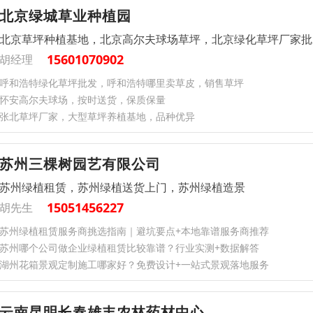
北京绿城草业种植园
北京草坪种植基地，北京高尔夫球场草坪，北京绿化草坪厂家批
15601070902
胡经理
‌呼和浩特绿化草坪批发，呼和浩特哪里卖草皮，销售草坪
怀安高尔夫球场，按时送货，保质保量
张北草坪厂家，大型草坪养植基地，品种优异
苏州三棵树园艺有限公司
苏州绿植租赁，苏州绿植送货上门，苏州绿植造景
15051456227
胡先生
苏州绿植租赁服务商挑选指南｜避坑要点+本地靠谱服务商推荐
苏州哪个公司做企业绿植租赁比较靠谱？行业实测+数据解答
湖州花箱景观定制施工哪家好？免费设计+一站式景观落地服务
云南昆明长春雄丰农林药材中心