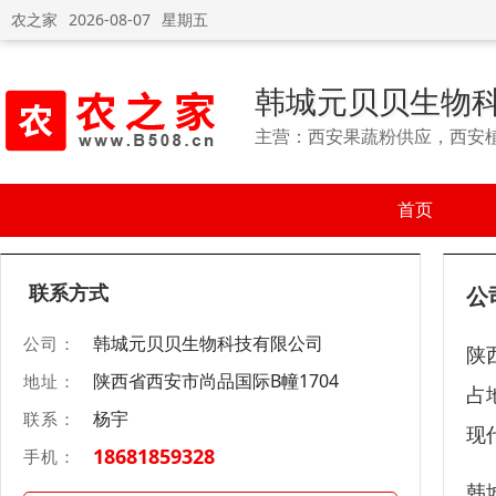
农之家
2026-08-07
星期五
韩城元贝贝生物
主营：西安果蔬粉供应，西安
首页
联系方式
公
韩城元贝贝生物科技有限公司
公司：
陕
陕西省西安市尚品国际B幢1704
地址：
占
杨宇
联系：
现
18681859328
手机：
韩