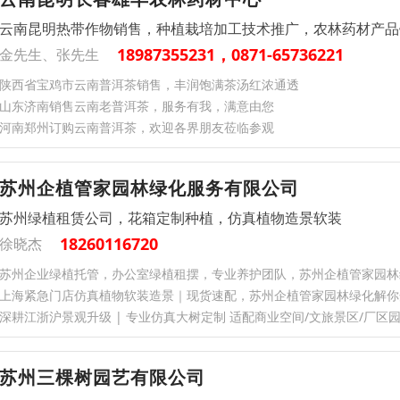
云南昆明热带作物销售，种植栽培加工技术推广，农林药材产品
18987355231，0871-65736221
金先生、张先生
陕西省宝鸡市云南普洱茶销售，丰润饱满茶汤红浓通透
山东济南销售云南老普洱茶，服务有我，满意由您
河南郑州订购云南普洱茶，欢迎各界朋友莅临参观
苏州企植管家园林绿化服务有限公司
苏州绿植租赁公司，花箱定制种植，仿真植物造景软装
18260116720
徐晓杰
苏州企业绿植托管，办公室绿植租摆，专业养护团队，苏州企植管家园林
上海紧急门店仿真植物软装造景｜现货速配，苏州企植管家园林绿化解你
深耕江浙沪景观升级 | 专业仿真大树定制 适配商业空间/文旅景区/厂区
苏州三棵树园艺有限公司