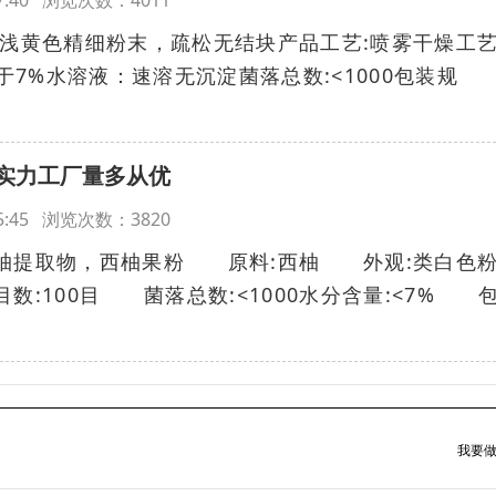
:47:40 浏览次数：4011
:浅黄色精细粉末，疏松无结块产品工艺:喷雾干燥工
小于7%水溶液：速溶无沉淀菌落总数:<1000包装规
实力工厂量多从优
:45:45 浏览次数：3820
提取物，西柚果粉 原料:西柚 外观:类白色
:100目 菌落总数:<1000水分含量:<7% 
我要做