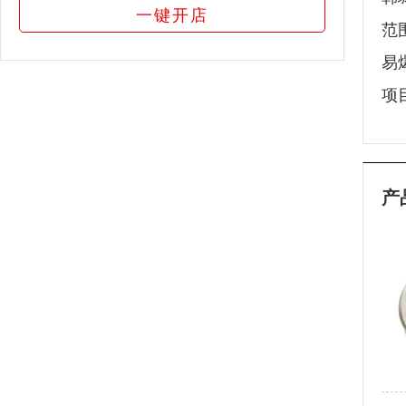
一键开店
范
易
项
产