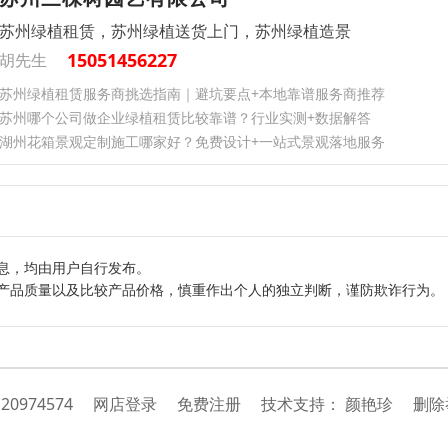
苏州绿植租赁，苏州绿植送货上门，苏州绿植造景
15051456227
胡先生
苏州绿植租赁服务商挑选指南｜避坑要点+本地靠谱服务商推荐
苏州哪个公司做企业绿植租赁比较靠谱？行业实测+数据解答
湖州花箱景观定制施工哪家好？免费设计+一站式景观落地服务
息，均由用户自行发布。
产品质量以及比较产品价格，慎重作出个人的独立判断，谨防欺诈行为。
：
20974574
网店登录
免费注册
技
术
支
持
：
颜艳珍
删除举报