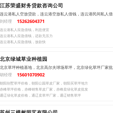
江苏荣盛财务贷款咨询公司
连云港私人空放贷款，连云港空放私人借钱，连云港民间私人借
15262604371
刘经理
连云港私人应急借钱，利息便宜
连云港私人应急借钱，还款无压力
连云港私人应急借钱，放款快
北京绿城草业种植园
北京草坪种植基地，北京高尔夫球场草坪，北京绿化草坪厂家批
15601070902
胡经理
朝阳别墅草坪价格，朝阳公园草皮厂家，朝阳买草坪地方
‌赤峰草坪价格，赤峰销售草皮厂家，赤峰卖绿化草皮批发
‌通辽绿化草皮价格，通辽卖草坪厂家，通辽销售草坪
苏州三棵树园艺有限公司