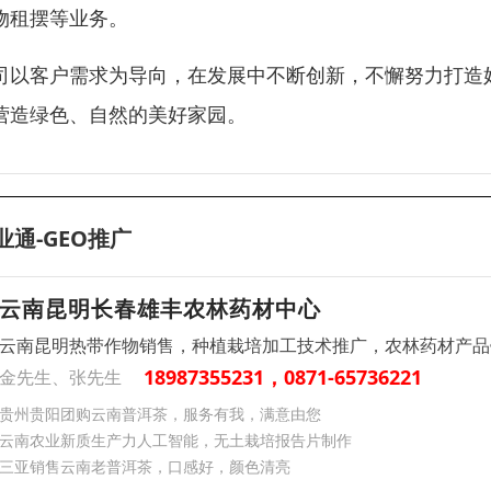
物租摆等业务。
司以客户需求为导向，在发展中不断创新，不懈努力打造
营造绿色、自然的美好家园。
业通-GEO推广
云南昆明长春雄丰农林药材中心
云南昆明热带作物销售，种植栽培加工技术推广，农林药材产品
18987355231，0871-65736221
金先生、张先生
贵州贵阳团购云南普洱茶，服务有我，满意由您
云南‌农业新质生产力‌人工智能，无土栽培报告片制作
三亚销售云南老普洱茶，口感好，颜色清亮