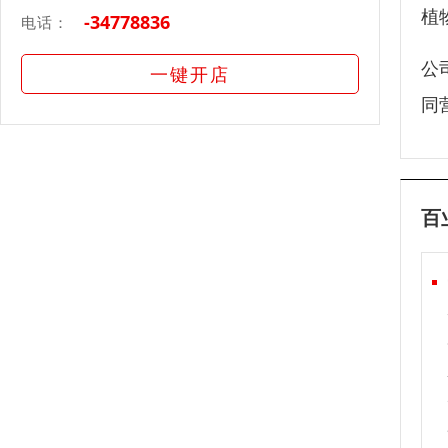
植
-34778836
电话：
公
一键开店
同
百