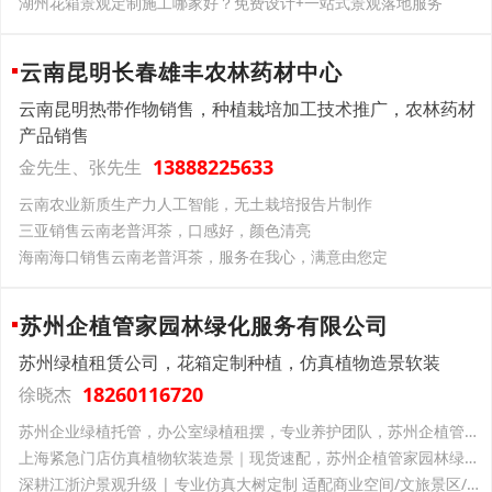
湖州花箱景观定制施工哪家好？免费设计+一站式景观落地服务
云南昆明长春雄丰农林药材中心
云南昆明热带作物销售，种植栽培加工技术推广，农林药材
产品销售
13888225633
金先生、张先生
云南‌农业新质生产力‌人工智能，无土栽培报告片制作
三亚销售云南老普洱茶，口感好，颜色清亮
海南海口销售云南老普洱茶，服务在我心，满意由您定
苏州企植管家园林绿化服务有限公司
苏州绿植租赁公司，花箱定制种植，仿真植物造景软装
18260116720
徐晓杰
苏州企业绿植托管，办公室绿植租摆，专业养护团队，苏州企植管家园林绿化一站式服务
上海紧急门店仿真植物软装造景｜现货速配，苏州企植管家园林绿化解你开业燃眉之急
深耕江浙沪景观升级 | 专业仿真大树定制 适配商业空间/文旅景区/厂区园区