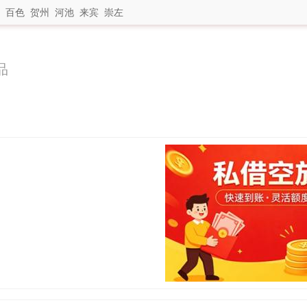
百色
贺州
河池
来宾
崇左
品