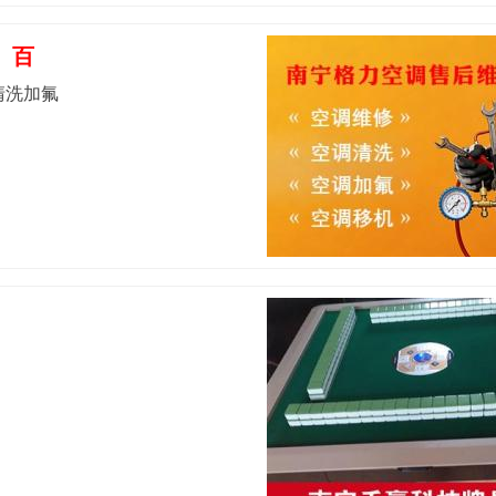
百
清洗加氟