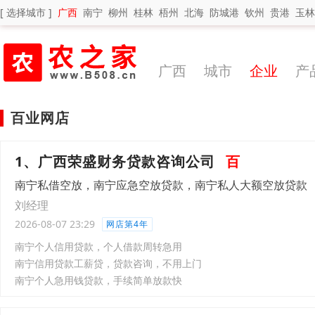
[ 选择城市 ]
广西
南宁
柳州
桂林
梧州
北海
防城港
钦州
贵港
玉林
广西
城市
企业
产
百业网店
1、广西荣盛财务贷款咨询公司
百
南宁私借空放，南宁应急空放贷款，南宁私人大额空放贷款
刘经理
2026-08-07 23:29
网店第4年
南宁个人信用贷款，个人借款周转急用
南宁信用贷款工薪贷，贷款咨询，不用上门
南宁个人急用钱贷款，手续简单放款快