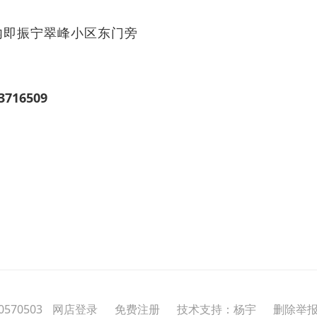
内即振宁翠峰小区东门旁
3716509
570503
网店登录
免费注册
技术支持：杨宇
删除举报投