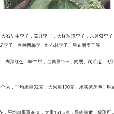
；大石早生李子，盖县李子，大红玫瑰李子，六月紫李子
诺李子、各种西梅李、红布林李子、黑布朗李子等
黑色，肉深红色，味甘甜，含糖量15%，肉硬、耐贮运，
个大，平均果重92克，大果重190克，果实紫黑色，
，平均单果重86克，大重151.3克，果肉细嫩，酸甜可