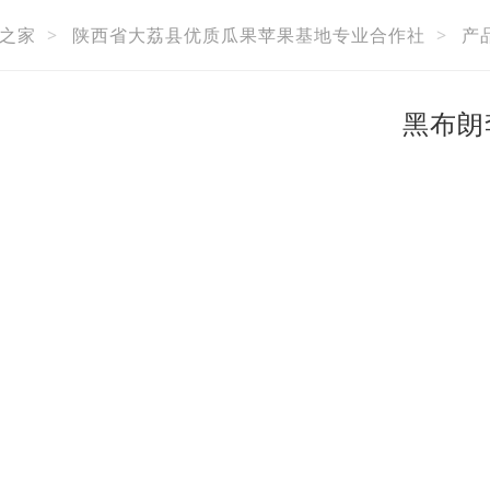
之家
>
陕西省大荔县优质瓜果苹果基地专业合作社
>
产
黑布朗