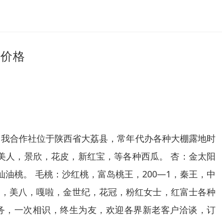
地价格
，我合作社位于陕西省大荔县，常年代办各种大棚露地时
美人，景欣，花皮，新红宝，等各种西瓜。 杏：金太阳
仙油桃。 毛桃：沙红桃，富岛桃王，200—1，秦王，中
阳，美八，嘎啦，金世纪，花冠，粉红女士，红富士各种
务，一次相识，终生为友，欢迎各界新老客户洽谈，订