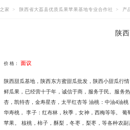
之家
>
陕西省大荔县优质瓜果苹果基地专业合作社
>
产
陕西
面议
价 格：
陕西甜瓜基地，陕西东方蜜甜瓜批发，陕西小甜瓜行情
鲜瓜果，已经营十于年，诚信于商，服务于民。服务热
杏，凯特杏，金寿星杏，太平红杏等 油桃：中油4油桃，
华寿桃， 李子：红布林，秋季，女神，西梅等等。 
苹果。 核桃，柿子，酥梨，冬枣，梨枣，等各种农