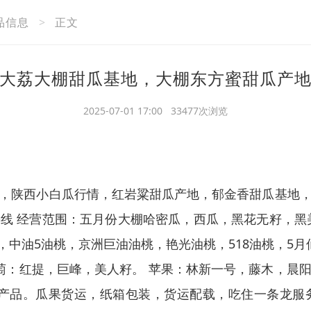
品信息
>
正文
大荔大棚甜瓜基地，大棚东方蜜甜瓜产
2025-07-01 17:00 33477次浏览
，陕西小白瓜行情，红岩粱甜瓜产地，郁金香甜瓜基地
线 经营范围：五月份大棚哈密瓜，西瓜，黑花无籽，黑
中油5油桃，京洲巨油油桃，艳光油桃，518油桃，5月
葡萄：红提，巨峰，美人籽。 苹果：林新一号，藤木，晨
副产品。瓜果货运，纸箱包装，货运配载，吃住一条龙服