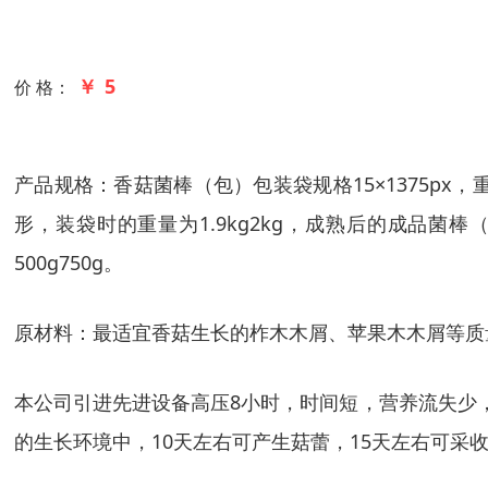
￥ 5
价 格：
产品规格：香菇菌棒（包）包装袋规格15×1375px，重量
形，装袋时的重量为1.9kg2kg，成熟后的成品菌棒
500g750g。
原材料：最适宜香菇生长的柞木木屑、苹果木木屑等质
本公司引进先进设备高压8小时，时间短，营养流失少，
的生长环境中，10天左右可产生菇蕾，15天左右可采