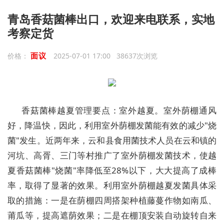
青岛香菇菌棒出口，欢迎来电联系，实地
考察定货
面议
价格：
2025-07-01 17:00 38637次浏览
香菇菌棒越夏管理要点：室外越夏。室外荫棚通风
好，降温快，因此，利用室外荫棚发菌能有效的减少"烧
菌"发生。近两年来，云和县食用菌技术人员在云和镇的
河坑、高胥、三门等村推广了室外荫棚发菌技术，使越
夏香菇菌棒"烧菌"率降低至28%以下，大大提高了成棒
率，取得了显著的效果。利用室外荫棚越夏发菌具体采
取的措施：一是在荫棚四周搭架种植藤蔓作物如南瓜、
莆瓜等，提高遮荫效果；二是在棚顶安装自动旋转自来