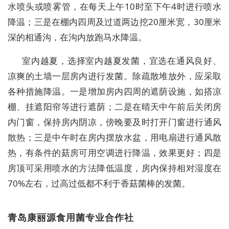
水喷头或喷雾管，在每天上午10时至下午4时进行喷水
降温；三是在棚内四周及过道两边挖20厘米宽，30厘米
深的相通沟，在沟内放跑马水降温。
室内越夏，选择室内越夏发菌，宜选在通风良好、
凉爽的土墙一层房内进行发菌。除疏散堆放外，应采取
各种措施降温。一是增加房内四周的遮荫设施，如搭凉
棚、挂遮阳帘等进行遮荫；二是在晴天中午前后关闭房
内门窗，保持房内阴凉，傍晚要及时打开门窗进行通风
散热；三是中午时在房内摆放水盆，用电扇进行通风散
热，有条件的菇房可用空调进行降温，效果更好；四是
房顶可采用喷水的方法降低温度，房内保持相对湿度在
70%左右，过高过低都不利于香菇菌棒的发菌。
青岛康丽源食用菌专业合作社