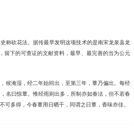
术史称砍花法。据传最早发明这项技术的是南宋龙泉县龙
上，留下的可查证的文献资料，最早、最完善的当为公元
上，候淹湿，经二年始间出，至第三年，蕈乃偏出。每经
出，名曰惊蕈。惟经雨则出多，所制亦如春法，但不若春
不可多得，今春蕈用日晒干，同谓之日蕈，香味亦佳。