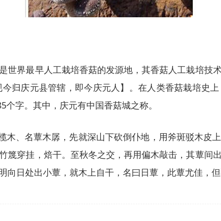
是世界最早人工栽培香菇的发源地，其香菇人工栽培技
现今归庆元县管辖，即今庆元人】。在人类香菇栽培史
185个字。其中，庆元有中国香菇城之称。
橄榄木、名蕈木孱，先就深山下砍倒仆地，用斧斑驳木皮
竹篾穿挂，焙干。至秋冬之交，再用偏木敲击，其蕈间
明向日处出小蕈，就木上自干，名曰日蕈，此蕈尤佳，但