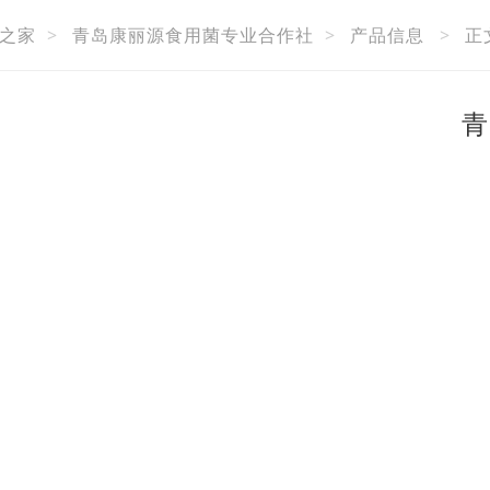
之家
>
青岛康丽源食用菌专业合作社
>
产品信息
>
正
青