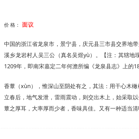
面议
价 格：
中国的浙江省龙泉市，景宁县，庆元县三市县交界地带
溪乡龙岩村人吴三公（真名吴煜yù）。【注：其辖地
1209年，即南宋嘉定二年何澹所编《龙泉县志》上的
香蕈（xùn），惟深山至阴处有之，其法：用干心木
立春后，地气发泄，雷雨震动，则交出木上，始采取以
蕈之厚耳，大率厚而少者，香味具佳。又有一种适当清