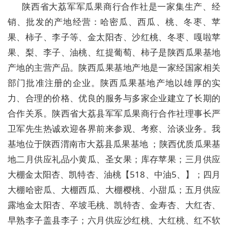
陕西省大荔军军瓜果商行合作社是一家集生产、经
销、批发的产地经营：哈密瓜、西瓜、桃、冬枣、苹
果、柿子、李子等、金太阳杏、沙红桃、冬枣、嘎啦苹
果、梨、李子、油桃、红提葡萄、柿子是陕西瓜果基地
产地的主营产品。陕西瓜果基地产地是一家经国家相关
部门批准注册的企业。陕西瓜果基地产地以雄厚的实
力、合理的价格、优良的服务与多家企业建立了长期的
合作关系。陕西省大荔县军军瓜果商行合作社理事长严
卫军先生热诚欢迎各界前来参观、考察、洽谈业务。我
基地位于陕西渭南市大荔县瓜果基地 ；陕西优质瓜果基
地二月供应礼品小黄瓜、圣女果；库存苹果；三月供应
大棚金太阳杏、凯特杏、油桃【518、中油5、】；四月
大棚哈密瓜、大棚西瓜、大棚樱桃、小甜瓜；五月供应
露地金太阳杏、卒坡毛桃、凯特杏、金寿杏、大红杏、
早熟李子盖县李子；六月供应沙红桃、大红桃、红不软