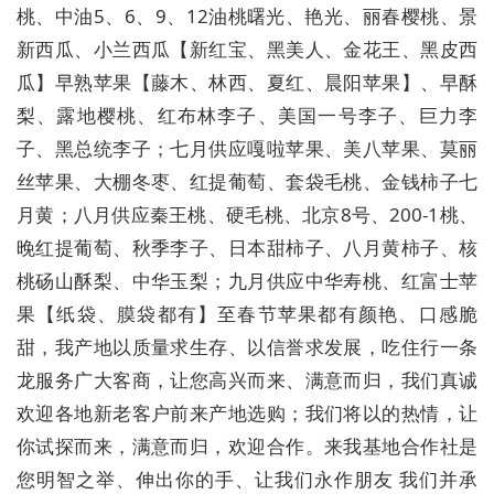
桃、中油5、6、9、12油桃曙光、艳光、丽春樱桃、景
新西瓜、小兰西瓜【新红宝、黑美人、金花王、黑皮西
瓜】早熟苹果【藤木、林西、夏红、晨阳苹果】、早酥
梨、露地樱桃、红布林李子、美国一号李子、巨力李
子、黑总统李子；七月供应嘎啦苹果、美八苹果、莫丽
丝苹果、大棚冬枣、红提葡萄、套袋毛桃、金钱柿子七
月黄；八月供应秦王桃、硬毛桃、北京8号、200-1桃、
晚红提葡萄、秋季李子、日本甜柿子、八月黄柿子、核
桃砀山酥梨、中华玉梨；九月供应中华寿桃、红富士苹
果【纸袋、膜袋都有】至春节苹果都有颜艳、口感脆
甜，我产地以质量求生存、以信誉求发展，吃住行一条
龙服务广大客商，让您高兴而来、满意而归，我们真诚
欢迎各地新老客户前来产地选购；我们将以的热情，让
你试探而来，满意而归，欢迎合作。来我基地合作社是
您明智之举、伸出你的手、让我们永作朋友 我们并承