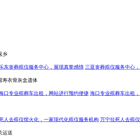
返乡
乐东丧葬殡仪服务中心，展现真挚感情
三亚丧葬殡仪服务中心，
馆寿衣骨灰盒遗体
海口专业殡葬车出租，网站进行预约便捷
海口专业殡葬车出租，
死人去殡仪馆火化，一家现代化殡仪服务机构
万宁拉死人去殡仪
关运送