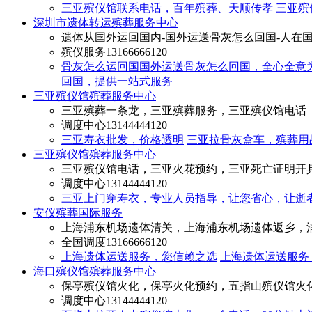
三亚殡仪馆联系电话，百年殡葬、天顺传孝
三亚殡
深圳市遗体转运殡葬服务中心
遗体从国外运回国内-国外运送骨灰怎么回国-人在
殡仪服务
13166666120
骨灰怎么运回国国外运送骨灰怎么回国，全心全意
回国，提供一站式服务
三亚殡仪馆殡葬服务中心
三亚殡葬一条龙，三亚殡葬服务，三亚殡仪馆电话
调度中心
13144444120
三亚寿衣批发，价格透明
三亚拉骨灰盒车，殡葬用
三亚殡仪馆殡葬服务中心
三亚殡仪馆电话，三亚火花预约，三亚死亡证明开
调度中心
13144444120
三亚上门穿寿衣，专业人员指导，让您省心，让逝
安仪殡葬国际服务
上海浦东机场遗体清关，上海浦东机场遗体返乡，
全国调度
13166666120
上海遗体运送服务，您信赖之选
上海遗体运送服务
海口殡仪馆殡葬服务中心
保亭殡仪馆火化，保亭火化预约，五指山殡仪馆火
调度中心
13144444120