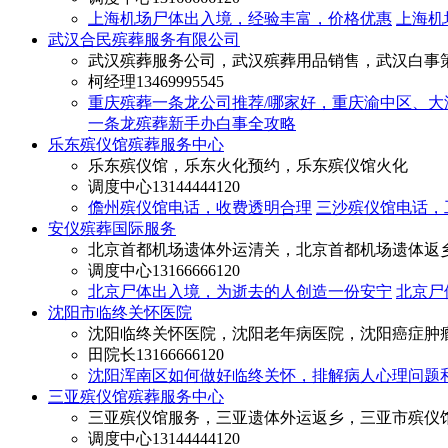
上海机场尸体出入境，经验丰富，价格优惠
上海机
武汉合民殡葬服务有限公司
武汉殡葬服务公司，武汉殡葬用品销售，武汉白事
柯经理
13469995545
重庆殡葬一条龙公司推荐/哪家好，重庆渝中区、
一条龙殡葬新手办白事全攻略
乐东殡仪馆殡葬服务中心
乐东殡仪馆，乐东火化预约，乐东殡仪馆火化
调度中心
13144444120
儋州殡仪馆电话，收费透明合理
三沙殡仪馆电话，
安仪殡葬国际服务
北京首都机场遗体外运清关，北京首都机场遗体返
调度中心
13166666120
北京尸体出入境，为逝去的人创造一份安宁
北京尸
沈阳市临终关怀医院
沈阳临终关怀医院，沈阳老年病医院，沈阳癌症肿
田院长
13166666120
沈阳浑南区如何做好临终关怀，排解病人心理问题
三亚殡仪馆殡葬服务中心
三亚殡仪馆服务，三亚遗体外运返乡，三亚市殡仪
调度中心
13144444120