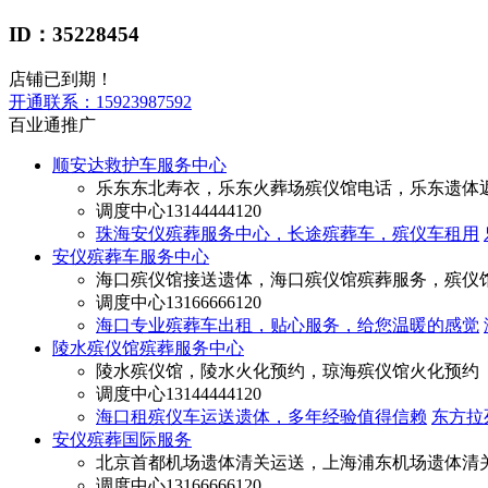
ID：35228454
店铺已到期！
开通联系：
15923987592
百业通推广
顺安达救护车服务中心
乐东东北寿衣，乐东火葬场殡仪馆电话，乐东遗体
调度中心
13144444120
珠海安仪殡葬服务中心，长途殡葬车，殡仪车租用
安仪殡葬车服务中心
海口殡仪馆接送遗体，海口殡仪馆殡葬服务，殡仪
调度中心
13166666120
海口专业殡葬车出租，贴心服务，给您温暖的感觉
陵水殡仪馆殡葬服务中心
陵水殡仪馆，陵水火化预约，琼海殡仪馆火化预约
调度中心
13144444120
海口租殡仪车运送遗体，多年经验值得信赖
东方拉
安仪殡葬国际服务
北京首都机场遗体清关运送，上海浦东机场遗体清
调度中心
13166666120