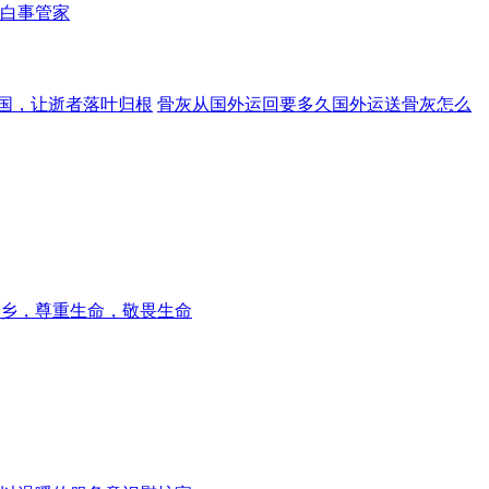
白事管家
国，让逝者落叶归根
骨灰从国外运回要多久国外运送骨灰怎么
乡，尊重生命，敬畏生命