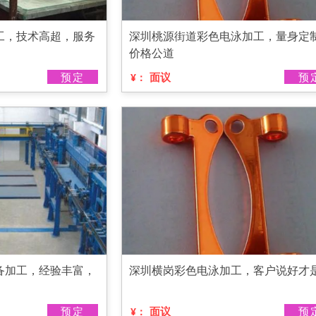
工，技术高超，服务
深圳桃源街道彩色电泳加工，量身定
价格公道
预定
面议
预
¥：
备加工，经验丰富，
深圳横岗彩色电泳加工，客户说好才
预定
面议
预
¥：