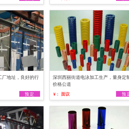
工厂地址，良好的行
深圳西丽街道电泳加工生产，量身定
价格公道
预定
面议
预
¥：