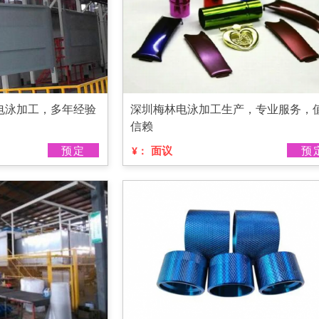
电泳加工，多年经验
深圳梅林电泳加工生产，专业服务，
信赖
预定
面议
预
¥：