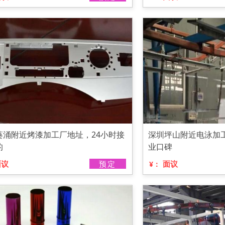
葵涌附近烤漆加工厂地址，24小时接
深圳坪山附近电泳加
的
业口碑
面议
预定
面议
¥：