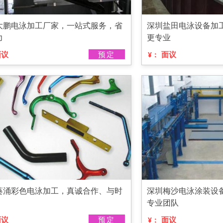
大鹏电泳加工厂家，一站式服务，省
深圳盐田电泳设备加
力
更专业
面议
预定
面议
¥：
葵涌彩色电泳加工，真诚合作、与时
深圳梅沙电泳涂装设
专业团队
面议
预定
面议
¥：