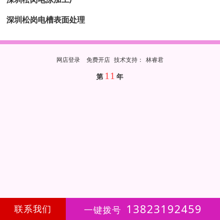
深圳松岗电槽表面处理
网店登录
免费开店
技
术
支
持
：
林睿君
11
第
年
13823192459
联系我们
一键拨号